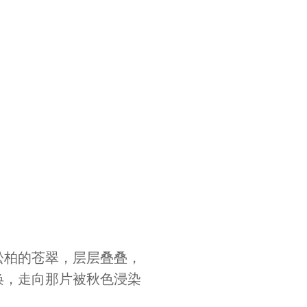
松柏的苍翠，层层叠叠，
唤，走向那片被秋色浸染