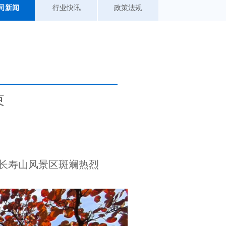
司新闻
行业快讯
政策法规
束
。
义长寿山风景区斑斓热烈