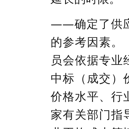
——确定了供
的参考因素。
员会依据专业
中标（成交）
价格水平、行
家有关部门指