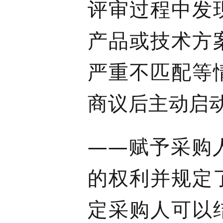
评审过程中发
产品或技术方
严重不匹配等
商议后主动启
——赋予采购
的权利并规定
定采购人可以