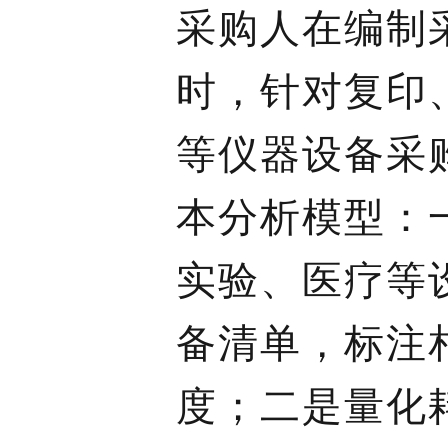
采购人在编制
时，针对复印
等仪器设备采
本分析模型：
实验、医疗等
备清单，标注
度；二是量化