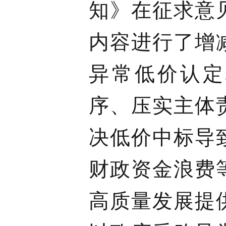
知》在征求意
内容进行了增
异常低价认定
序、压实主体
决低价中标导
财政资金浪费
高质量发展提