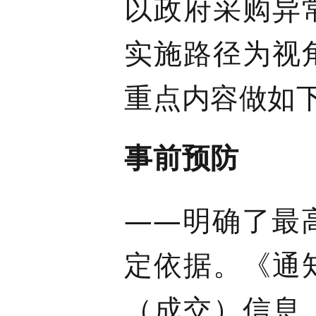
以政府采购异
实施路径为视
重点内容做如
事前预防
——明确了最
定依据。
《通
（成交）信息