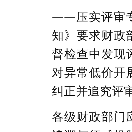
——压实评审
知》要求财政
督检查中发现
对异常低价开
纠正并追究评
各级财政部门