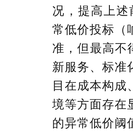
况，提高上述
常低价投标（
准，但最高不
新服务、标准
目在成本构成
境等方面存在
的异常低价阈