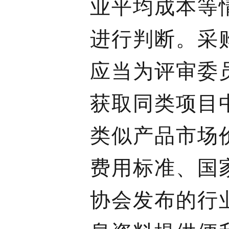
业平均成本等
进行判断。采
应当为评审委
获取同类项目
类似产品市场
费用标准、国
协会发布的行