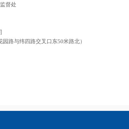
购监督处
司
花园路与纬四路交叉口东50米路北）