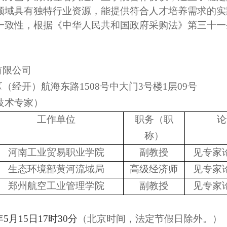
领域具有独特行业资源，能提供符合人才培养需求的实
一致性，
根据
《
中华人民共和国
政府采购法》
第三十一
有限公司
区（经开）航海东路
1508号中大门3号楼1层09号
技术专家）
工作单位
职务（职
论
称）
河南工业贸易职业学院
副教授
见专家
生态环境部黄河流域局
高级经济师
见专家
郑州航空工业管理学院
副教授
见专家
年5月
15
日17时30分
（北京时间，法定节假日除外。）