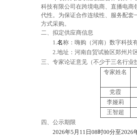
科技有限公司
在跨境电商、直播电商
代性。为保证合作连续性、服务配套
方式采购。
二、拟定供应商信息
1.
名
称：
嗨购（河南）数字科技
2.地址：
河南自贸试验区郑州片
三、专家论证意见（不少于三名行业
专家姓名
党霞
李娅莉
王智超
四、公示期限
2026年
5
月
11
日08时00分至2026