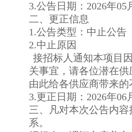
3
.
公告日期
：
202
6
年
05
二、更正信息
1
.
公告类型：中止公告
2
.
中止原因
接招标人通知本项目
关事宜，请各位潜在供
由此给各供应商带来的
3
.
更正日期
：
202
6
年
0
6
三
、凡对本次公告内容
系。