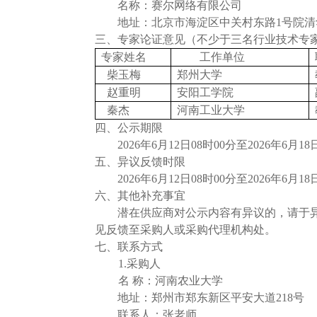
名称：赛尔网络有限公司
地址：北京市海淀区中关村东路1号院清
三
、专家论证意见（不少于三名行业技术专
专家姓名
工作单位
柴玉梅
郑州大学
赵
重
明
安阳工学院
秦杰
河南工业大学
四
、公示期限
202
6
年
6
月
12
日08时00分至202
6
年
6
月1
8
五
、异议反馈时限
202
6
年
6
月
12
日08时00分至202
6
年
6
月1
8
六
、
其他
补充事宜
潜在供应商对公示内容有异议的，请于
见反馈至采购人或采购代理机构处。
七
、联系方式
1.采购人
名 称：河南农业大学
地址：郑州市郑东新区平安大道218号
联系人：张老师