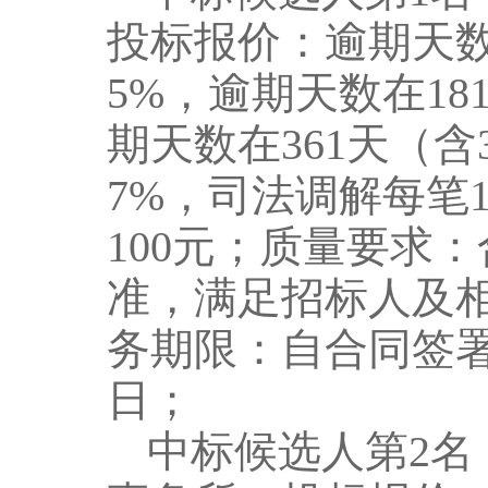
投标报价：
逾期天
5
%
，
逾期天数
在
181
期天数
在
36
1
天（
含
7
%
，
司法调解
每
笔
10
0
元
；
质量要求：
准，满足招标人及
务期限：自合同签
日；
中标候选人第
2
名