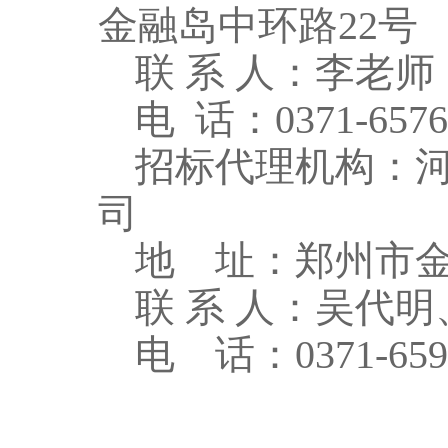
金融岛中环
路
2
2
号
联
系
人：李老
师
电
话
：
0371-657
招标代理机构：
司
地
址：郑州市
联
系
人：
吴代明
电
话
：
0371-65