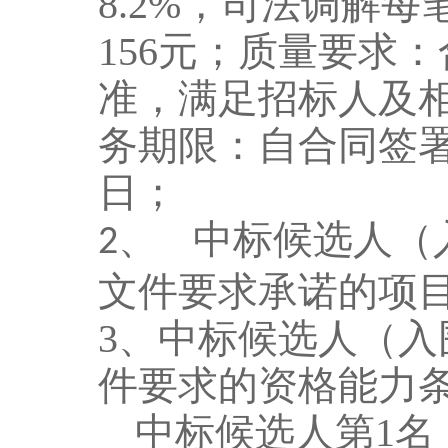
8.2
%
，
司法调解
每
15
6
元
；
质量要求：
准，满足招标人及
务期限：自合同签
日
；
中标候选人（
2、
文件要求承诺的项
3
、中标候选人
（入
件要求的资格能力
中标候选人第
1
名