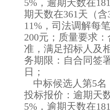
5
%
，
逾期天数
在
181
期天数
在
36
1
天（
含
11
%
，
司法调解
每
20
0
元
；
质量要求：
准，满足招标人及
务期限：自合同签
日
；
中标候选人第
5
名
投标报价：逾期天
5
%
，
逾期天数
在
181