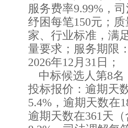
服务费率
9.99
%
，
司
纾困
每
笔
15
0
元
；
质
家、行业标准，满
量要求；服务期限
202
6
年
1
2
月
3
1
日
；
中标候选人第
8
名
投标报价：逾期天
5.4
%
，
逾期天数
在
1
逾期天数
在
36
1
天（