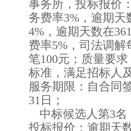
事务所
，投标报价
务费率
3
%
，
逾期天
4
%
，
逾期天数
在
36
费率
5
%
，
司法调解
笔
10
0
元
；
质量要求
标准，满足招标人
服务期限：自合同
3
1
日
；
中标候选人第
3
名
投标报价：
逾期天