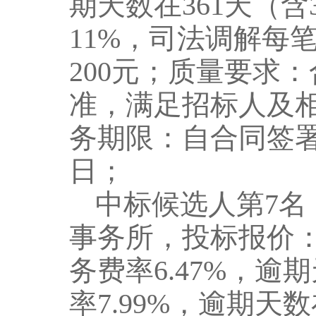
期天数
在
36
1
天（
含
11
%
，
司法调解
每
20
0
元
；
质量要求：
准，满足招标人及
务期限：自合同签
日
；
中标候选人第
7
名
事务所，投标报价
务费率
6.47
%
，
逾期
率
7.99
%
，
逾期天数