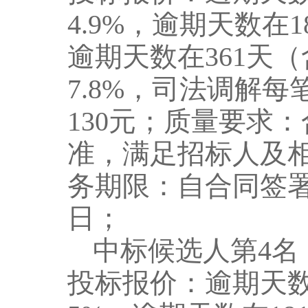
4.9
%
，
逾期天数
在
1
逾期天数
在
36
1
天（
7.8
%
，
司法调解
每
13
0
元
；
质量要求：
准，满足招标人及
务期限：自合同签
日
；
中标候选人第
4
名
投标报价：逾期天