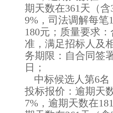
期天数
在
36
1
天（
含
9
%
，
司法调解
每
笔
18
0
元
；
质量要求：
准，满足招标人及
务期限：自合同签
日
；
中标
候选人
第
6
名
投标报价：逾期天
7
%
，
逾期天数
在
181