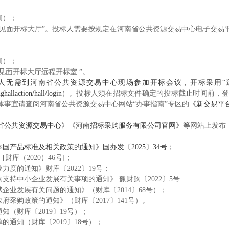
间）
；
不见面开标大厅”。投标人需要按规定在河南省公共资源交易中心电子交易
。
时间）；
见面开标大厅远程开标室 ”。
人无需到河南省公共资源交易中心现场参加开标会议，开标采用“
hallaction/hall/login
）。投标人须在招标文件确定的投标截止时间前，
体事宜请查阅河南省公共资源交易中心网站“办事指南”专区的
《新交易平
省公共资源交易中心》
《河南招标采购服务有限公司官网》等
网站上发布
国产品标准及相关政策的通知》国办发〔2025〕34号；
库（2020）46号]；
业力度的通知
》
财库〔2022〕19号；
购支持中小企业发展有关事项的通知
》
豫财购〔2022〕5号
企业发展有关问题的通知》（财库〔2014〕68号）；
府采购政策的通知》（财库〔2017〕141号）。
（财库〔2019〕19号）；
通知（财库〔2019〕18号）；