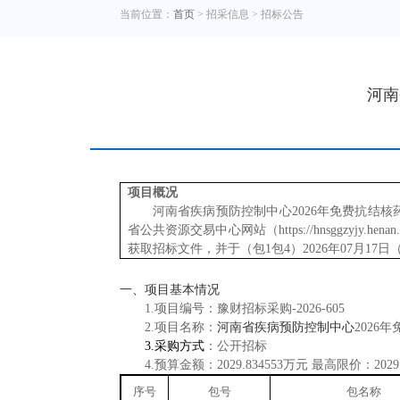
当前位置：
首页
> 招采信息 >
招标公告
河南
项目概况
河南省疾病预防控制中心2026年免费抗结
省公共资源交易中心网站（https://hnsggzyjy.h
获取招标文件
，
并于（包1包4）2026年07月17
一、项目基本情况
1.项目编号：豫财招标采购-2026-605
2.项目名称：
河南省疾病预防控制中心
2026
3.采购方式
：公开招标
4.预算金额：
2029.83455
3
万元
最高限价：
2029
序号
包号
包名称