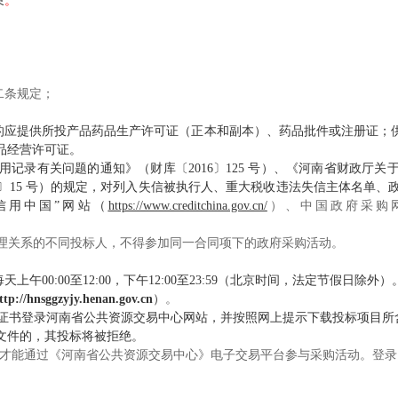
束
。
二条规定；
家的应提供所投产品药品生产许可证（正本和副本）、药品批件或注册证；
品经营许可证。
记录有关问题的通知》（财库〔2016〕125 号）、《河南省财政厅
6〕15 号）的规定，对列入失信被执行人、重大税收违法失信主体名单
信用中国”网站（
https://www.creditchina.gov.cn/
）、中国政府采购
管理关系的不同投标人，不得参加同一合同项下的政府采购活动。
。每天上午00:00至12:00，下午12:00至23:59（北京时间，法定节假日除外）
ttp://hnsggzyjy.henan.gov.cn
）
。
证书登录河南省公共资源交易中心网站，并按照网上提示下载投标项目所含
文件的，其投标将被拒绝。
才能通过《河南省公共资源交易中心》电子交易平台参与采购活动。登录《