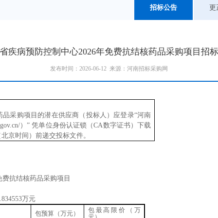
招标公告
更
省疾病预防控制中心2026年免费抗结核药品采购项目招
发布时间：2026-06-12 来源：河南招标采购网
核药品采购项目的潜在供应商（投标人）应登录“河南
enan.gov.cn/）” 凭单位身份认证锁（CA数字证书）下载
日（北京时间）
前递交投标文件
。
年免费抗结核药品采购项目
.8345
5
3
万元
包最高限价（万
包预算（万元）
元）