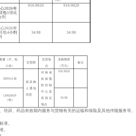
916.9020
916.9020
2026年
目包1
强化
合剂
2026年
目包4
小剂
34.98
34.98
剂
数量（片、粒、
交货地
采购预算
交货期
备注
人份）
点
（万元）
916.9020
河南省
26810人份
疾病预
按采购
防控制
人通知
中心及
供货
1399200片
34.98
其指定
（粒）
地点
、培训、药品有效期内服务与货物有关的运输和保险及其他伴随服务等。
关标准。
准。