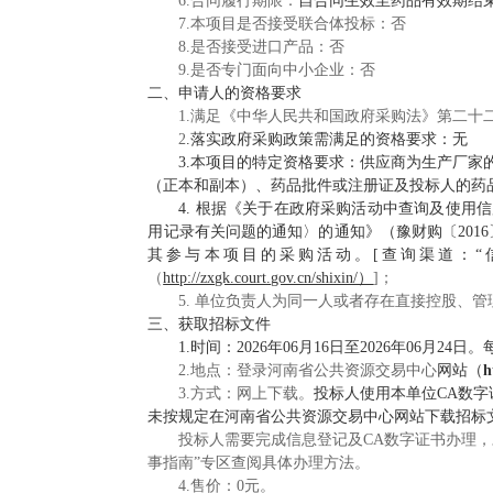
6.合同履行期限：
自合同生效至药品有效期结
7.本项目是否接受联合体投标：否
8.是否接受进口产品：否
9.是否专门面向中小企业：否
二、申请人的资格要求
1.满足《中华人民共和国政府采购法》第二十
2
.落实政府采购政策需满足的资格要求：无
3.本项目的特定资格要求：供应商为生产厂
（正本和副本）、药品批件或注册证及投标人的药
4.
根据《关于在政府采购活动中查询及使用信用
用记录有关问题的通知〉的通知》（豫财购〔201
其参与
本项目的采购活动。[查询渠道：“
（
http://zxgk.court.gov.cn/shixin/）
]；
5. 单位负责人为同一人或者存在直接控股、
三、获取招标文件
1.时间：2026年06月16日至2026年06月24日
2.地点：登录河南省公共资源交易中心
网站（
h
3.方式：网上下载。
投标人使用本单位CA数字
未按规定在河南省公共资源交易中心网站下载招标
投标人需要完成信息登记及CA数字证书办理，
事指南”专区查阅具体办理方法。
4.售价：0元。