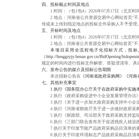
四、投标截止时间及地点
1.
时间：
（包1包4）2026年07月17日（北京时
2.地点：
河南省公共资源交易中心网站首页“
传或未上传到指定地点的投标文件采购人不予受理
五、开标时间及地点
1.时间：
（
包1包4）2026年07月17日（北京
2.地点：河南省公共资源交易中心网站首页“不
本项目采用全流程电子化招标方式，
投标
（
http://hnsggzyjy.henan.gov.cn/BidOpening/bidopening
规定的时间内进行投标文件解密、答疑澄清等。具
六、发布公告的媒介及招标公告期限
本次招标公告在
《河南省政府采购网》《河南
七、其他补充事宜
1.执行《国务院办公厅关于在政府采购中实施本
2.执行《政府采购促进中小企业发展管理办法》[财
3.执行《
关于进一步加大政府采购支持中小企
4.执行《
河南省财政厅关于进一步做好政府采
5.执行《财政部、司法部关于政府采购支持监狱
6.执行《三部门联合发布关于促进残疾人就业政
7.执行
关于印发节能产品政府采购品目清单的通知
8.执行
关于印发环境标志产品政府采购品目清单的